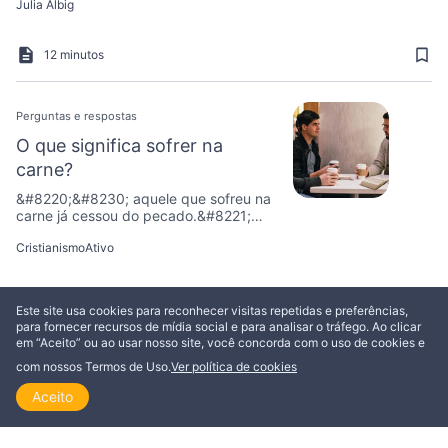
Julia Albig
12 minutos
Perguntas e respostas
O que significa sofrer na
carne?
&#8220;&#8230; aquele que sofreu na
carne já cessou do pecado.&#8221;
São palavras bem conhecidas, mas nós
CristianismoAtivo
realmente entendemos o que isso
significa para nós em nossas vidas
cotidianas?
6 minutos
Este site usa cookies para reconhecer visitas repetidas e preferências,
para fornecer recursos de mídia social e para analisar o tráfego. Ao clicar
em “Aceito” ou ao usar nosso site, você concorda com o uso de cookies e
Ver tudo
com nossos Termos de Uso.
Ver política de cookies
Aceito
Início
Explorar
Ler
Ver
Tópicos