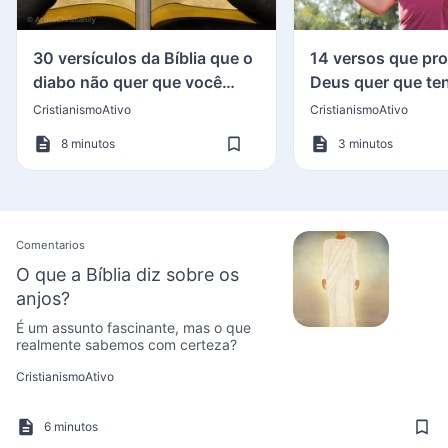
30 versículos da Bíblia que o
14 versos que pr
diabo não quer que você
Deus quer que t
saiba
vitória sobre o p
CristianismoAtivo
CristianismoAtivo
8 minutos
3 minutos
Comentarios
O que a Bíblia diz sobre os
anjos?
É um assunto fascinante, mas o que
realmente sabemos com certeza?
CristianismoAtivo
6 minutos