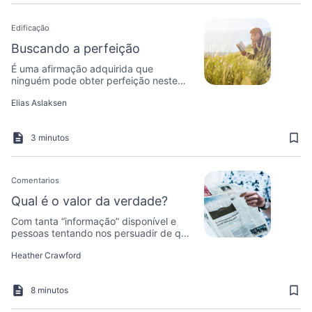
Edificação
Buscando a perfeição
É uma afirmação adquirida que
ninguém pode obter perfeição neste
mundo. Onde isso está escrito? Minha
Elias Aslaksen
Bíblia afirma exatamente o oposto.
3 minutos
Comentarios
Qual é o valor da verdade?
Com tanta “informação” disponível e
pessoas tentando nos persuadir de que
sua versão dos fatos é a verdade,
Heather Crawford
como é possível saber o que realmente
é verdade?
8 minutos