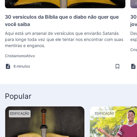
30 versículos da Bíblia que o diabo não quer que
30
você saiba
jo
Aqui está um arsenal de versículos que enviarão Satanás
Deu
para longe toda vez que ele tentar nos encontrar com suas
esp
mentiras e enganos.
Cri
CristianismoAtivo
8 minutos
Popular
EDIFICAÇÃO
EDIFICAÇÃO