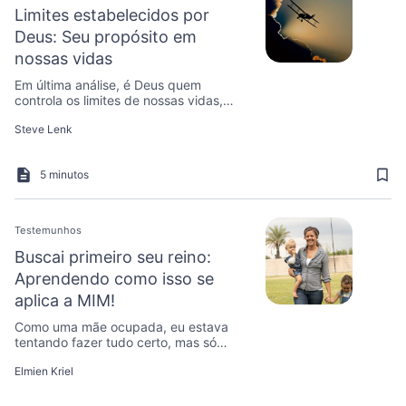
Limites estabelecidos por
Deus: Seu propósito em
nossas vidas
Em última análise, é Deus quem
controla os limites de nossas vidas,
com o objetivo de nos aproximar de Si
Steve Lenk
mesmo.
5 minutos
Testemunhos
Buscai primeiro seu reino:
Aprendendo como isso se
aplica a MIM!
Como uma mãe ocupada, eu estava
tentando fazer tudo certo, mas só
depois de compreender esse versículo
Elmien Kriel
é que tudo ficou claro para mim.