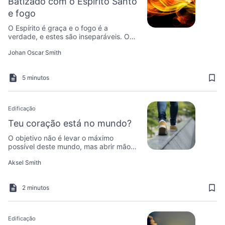
Batizado com o Espírito Santo
e fogo
O Espírito é graça e o fogo é a
verdade, e estes são inseparáveis. O
que isso significa para nós?
Johan Oscar Smith
5 minutos
Edificação
Teu coração está no mundo?
O objetivo não é levar o máximo
possível deste mundo, mas abrir mão
de tudo.
Aksel Smith
2 minutos
Edificação