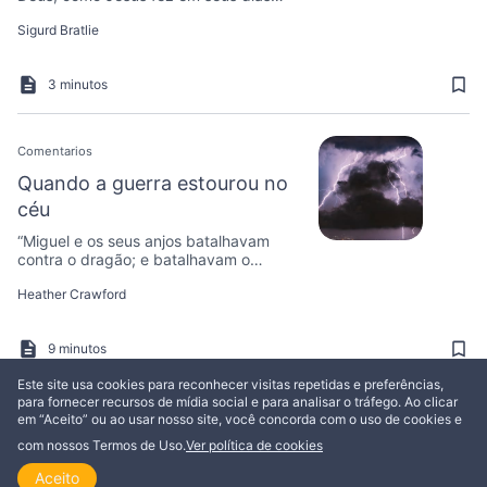
como homem, você tem promessas
Sigurd Bratlie
inacreditáveis para sua vida!
3 minutos
Comentarios
Quando a guerra estourou no
céu
“Miguel e os seus anjos batalhavam
contra o dragão; e batalhavam o
dragão e os seus anjos, mas não
Heather Crawford
prevaleceram; nem mais o seu lugar se
achou nos céus”.
9 minutos
Este site usa cookies para reconhecer visitas repetidas e preferências,
para fornecer recursos de mídia social e para analisar o tráfego. Ao clicar
/
76
em “Aceito” ou ao usar nosso site, você concorda com o uso de cookies e
com nossos Termos de Uso.
Ver política de cookies
Aceito
Início
Explorar
Ler
Ver
Tópicos