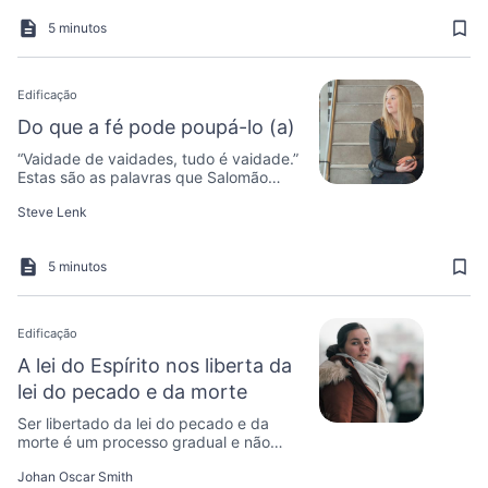
5 minutos
Edificação
Do que a fé pode poupá-lo (a)
“Vaidade de vaidades, tudo é vaidade.”
Estas são as palavras que Salomão
escreveu com base em suas próprias
Steve Lenk
experiências.
5 minutos
Edificação
A lei do Espírito nos liberta da
lei do pecado e da morte
Ser libertado da lei do pecado e da
morte é um processo gradual e não
pode, ao contrário do perdão dos
Johan Oscar Smith
pecados, acontecer em um momento.