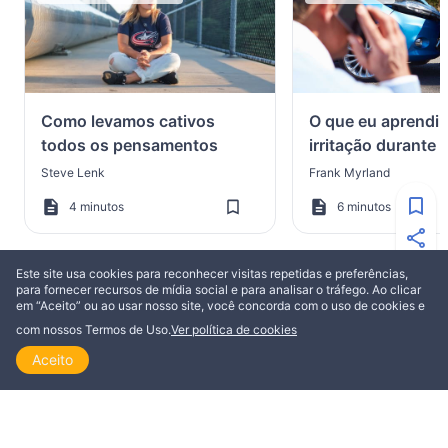
Como levamos cativos
O que eu aprendi 
todos os pensamentos
irritação durante 
semana
Steve Lenk
Frank Myrland
4 minutos
6 minutos
Este site usa cookies para reconhecer visitas repetidas e preferências,
para fornecer recursos de mídia social e para analisar o tráfego. Ao clicar
em “Aceito” ou ao usar nosso site, você concorda com o uso de cookies e
MAIS DE CRISTIANISMOATIVO
com nossos Termos de Uso.
Ver política de cookies
Aceito
Início
Explorar
Ler
Ver
Tópicos
COMENTARIOS
EDIFICAÇÃO