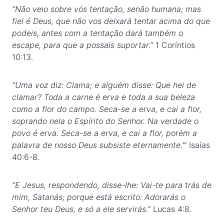
“Não veio sobre vós tentação, senão humana; mas
fiel é Deus, que não vos deixará tentar acima do que
podeis, antes com a tentação dará também o
escape, para que a possais suportar.”
1 Coríntios
10:13.
"Uma voz diz: Clama; e alguém disse: Que hei de
clamar? Toda a carne é erva e toda a sua beleza
como a flor do campo. Seca-se a erva, e cai a flor,
soprando nela o Espírito do Senhor. Na verdade o
povo é erva. Seca-se a erva, e cai a flor, porém a
palavra de nosso Deus subsiste eternamente.'"
Isaías
40:6-8.
“E Jesus, respondendo, disse-lhe: Vai-te para trás de
mim, Satanás; porque está escrito: Adorarás o
Senhor teu Deus, e só a ele servirás.”
Lucas 4:8.