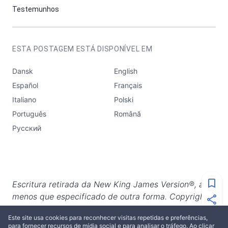
Testemunhos
ESTA POSTAGEM ESTÁ DISPONÍVEL EM
Dansk
English
Español
Français
Italiano
Polski
Português
Română
Русский
Escritura retirada da New King James Version®, a
menos que especificado de outra forma. Copyright
© 1982 por Thomas Nelson. Usado com permissão.
Este site usa cookies para reconhecer visitas repetidas e preferências,
Todos os direitos reservados.
para fornecer recursos de mídia social e para analisar o tráfego. Ao clicar