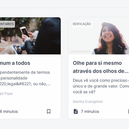
NTARIOS
EDIFICAÇÃO
mum a todos
Olhe para si mesmo
através dos olhos de
ependentemente de termos
personalidade
Deus
Deus vê você como precioso 
20;legal&#8221; ou não,
único e de grande valor. Com
s nós temos algo em comum
você se vê?
ie Pope
230;
Martha Evangelisti
4 minutos
7 minutos