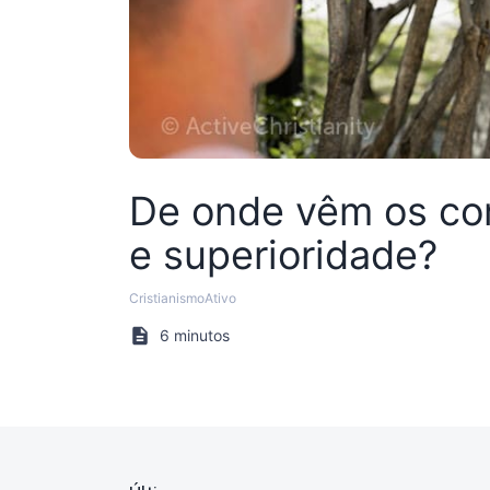
De onde vêm os com
e superioridade?
CristianismoAtivo
6 minutos