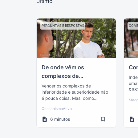
Último
PERGUNTAS E RESPOSTAS
COME
De onde vêm os
Co
complexos de
Ind
uma 
inferioridade e
Vencer os complexos de
&#82
inferioridade e superioridade não
superioridade?
todo
é pouca coisa. Mas, como
Magg
&#8
sempre, a palavra de Deus nos
CristianismoAtivo
mostra o caminho.
6 minutos