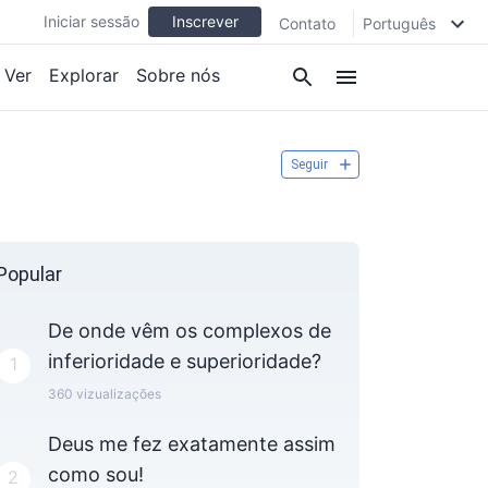
Iniciar sessão
Inscrever
Contato
Português
Ver
Explorar
Sobre nós
Seguir
Popular
De onde vêm os complexos de
inferioridade e superioridade?
1
360
vizualizações
Deus me fez exatamente assim
como sou!
2