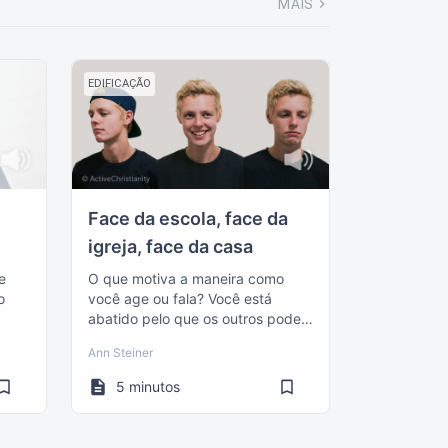
MAIS
EDIFICAÇÃO
Face da escola, face da
igreja, face da casa
e
O que motiva a maneira como
o
você age ou fala? Você está
abatido pelo que os outros podem
pensar? Você quer ser livre?
Ann Steiner
5 minutos