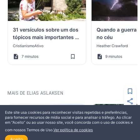
31 versículos sobre um dos
Quando a guerra 
tópicos mais importantes da
no céu
Bíblia
CristianismoAtivo
Heather Crawford
7 minutos
9 minutos
MAIS DE ELIAS ASLAKSEN
EDIFICAÇÃO
EDIFICAÇÃO
Este site usa cookies para reconhecer visitas repetidas e preferências,
para fornecer recursos de mídia social e para analisar o tráfego. Ao clicar
em “Aceito” ou ao usar nosso site, você concorda com o uso de cookies e
com nossos Termos de Uso.
Ver política de cookies
Aceito