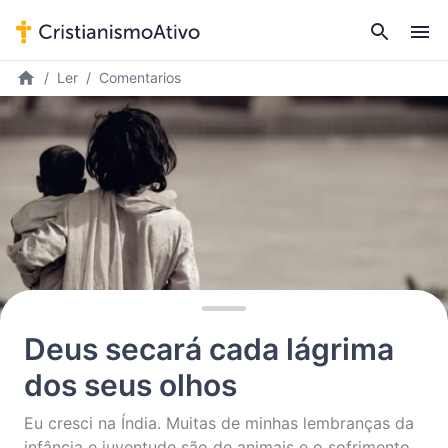
Ler
Comentarios
Deus secará cada lágrima
dos seus olhos
Eu cresci na Índia. Muitas de minhas lembranças da
infância e juventude são de animais e o sofrimento