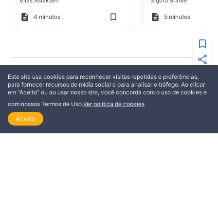
Elias Aslaksen
Sigurd Bratlie
4 minutos
5 minutos
Este site usa cookies para reconhecer visitas repetidas e preferências,
ESTA POSTAGEM ESTÁ DISPONÍVEL EM
para fornecer recursos de mídia social e para analisar o tráfego. Ao clicar
em “Aceito” ou ao usar nosso site, você concorda com o uso de cookies e
Dansk
Deutsch
com nossos Termos de Uso.
Ver política de cookies
English
Español
Aceito
Início
Explorar
Ler
Ver
Tópicos
Français
Italiano
Nederlands
Norsk
Polski
Português
Română
Suomi
Svenska
Русский