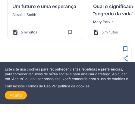
Um futuro e uma esperança
Qual o significado
"segredo da vida"
Aksel J. Smith
Mary Parkin
5 minutos
5 minutos
MAIS DE IRENE LAING
Este site usa cookies para reconhecer visitas repetidas e preferências,
para fornecer recursos de mídia social e para analisar o tráfego. Ao clicar
em “Aceito” ou ao usar nosso site, você concorda com o uso de cookies e
EDIFICAÇÃO
com nossos Termos de Uso.
Ver política de cookies
Aceito
Início
Explorar
Ler
Ver
Tópicos
Para pessoas que querem
mudar algo