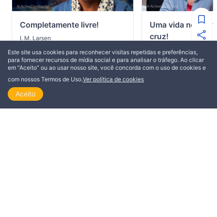
Completamente livre!
Uma vida nova e fe
cruz!
I. M. Larsen
I. M. Larsen
Este site usa cookies para reconhecer visitas repetidas e preferências,
para fornecer recursos de mídia social e para analisar o tráfego. Ao clicar
7 minutos
10 minutos
em “Aceito” ou ao usar nosso site, você concorda com o uso de cookies e
com nossos Termos de Uso.
Ver política de cookies
Aceito
Início
Explorar
Ler
Ver
Tópicos
ESTA POSTAGEM ESTÁ DISPONÍVEL EM
Dansk
Deutsch
English
Français
Italiano
Nederlands
Norsk
Polski
Português
Română
Suomi
Svenska