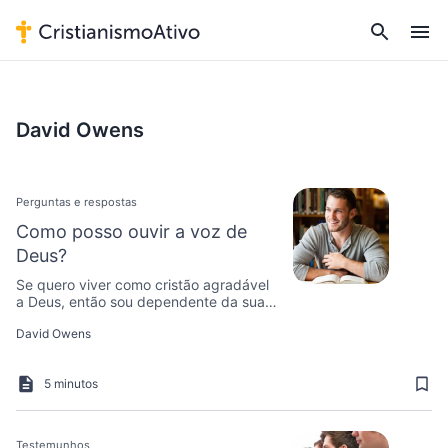
David Owens
Perguntas e respostas
Como posso ouvir a voz de
Deus?
Se quero viver como cristão agradável
a Deus, então sou dependente da sua
direção e conselho. Mas como posso
David Owens
ouvir a voz de Deus?
5 minutos
Testemunhos