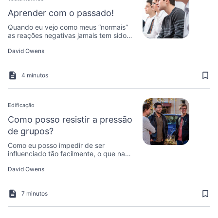
Aprender com o passado!
Quando eu vejo como meus “normais”
as reações negativas jamais tem sido
mudadas para algo melhor, até agora,
David Owens
eu recebo o desejo de fazer as coisas
de forma diferente.
4 minutos
Edificação
Como posso resistir a pressão
de grupos?
Como eu posso impedir de ser
influenciado tão facilmente, o que na
realidade é muito errado?
David Owens
7 minutos