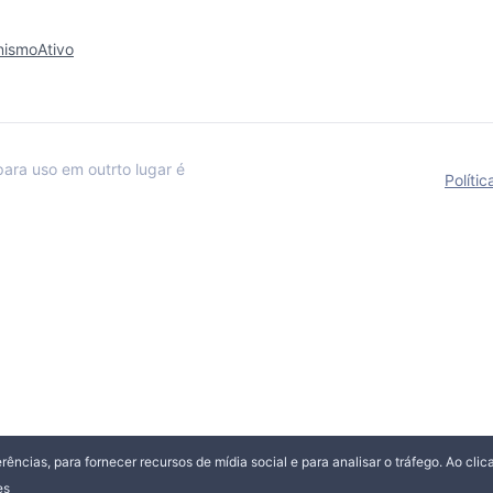
anismoAtivo
para uso em outrto lugar é
Políti
erências, para fornecer recursos de mídia social e para analisar o tráfego. Ao cl
es