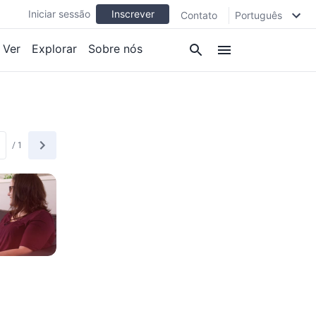
Iniciar sessão
Inscrever
Contato
Português
Ver
Explorar
Sobre nós
/
1