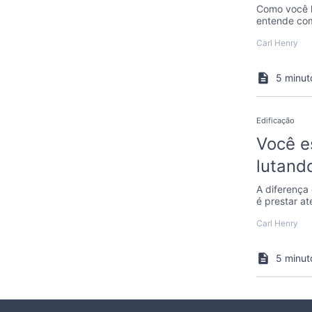
Como você l
entende com
Carl Henry
5 minut
Edificação
Você e
lutand
A diferença 
é prestar a
vida.
Carl Henry
5 minut