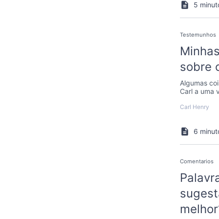
5 minut
Testemunhos
Minhas
sobre 
Algumas coi
Carl a uma 
lo
Carl Henry
6 minut
Comentarios
Palavr
sugest
melhor