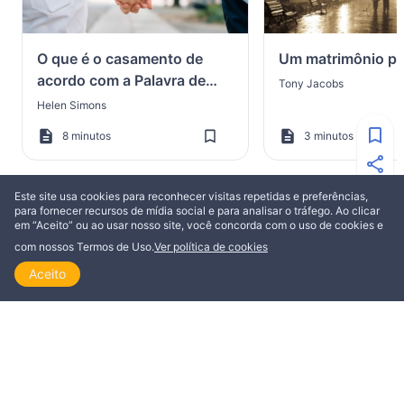
O que é o casamento de
Um matrimônio p
acordo com a Palavra de
Tony Jacobs
Deus?
Helen Simons
8 minutos
3 minutos
Este site usa cookies para reconhecer visitas repetidas e preferências,
para fornecer recursos de mídia social e para analisar o tráfego. Ao clicar
em “Aceito” ou ao usar nosso site, você concorda com o uso de cookies e
com nossos Termos de Uso.
Ver política de cookies
ESTA POSTAGEM ESTÁ DISPONÍVEL EM
Aceito
Início
Explorar
Ler
Ver
Tópicos
Dansk
English
Italiano
Nederlands
Norsk
Polski
Português
Suomi
Svenska
Русский