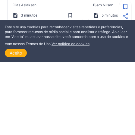
para você?
Elias Aslaksen
Bjørn Nilsen
3 minutos
5 minutos
Este site usa cookies para reconhecer visitas repetidas e preferências,
para fornecer recursos de mídia social e para analisar o tráfego. Ao clicar
em “Aceito” ou ao usar nosso site, você concorda com o uso de cookies e
com nossos Termos de Uso.
Ver política de cookies
MAIS DE ANN STEINER
Aceito
Início
Explorar
Ler
Ver
Tópicos
COMENTARIOS
COMENTARIOS
Como posso ajudar a
1 chave simples p
carregar as cargas de
resultados quand
alguém, a qualquer hora, e
Ann Steiner
Ann Steiner
em qualquer lugar
4 minutos
5 minutos